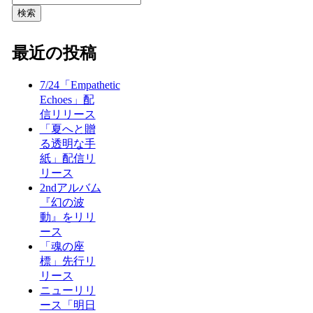
検索
最近の投稿
7/24「Empathetic
Echoes」配
信リリース
「夏へと贈
る透明な手
紙」配信リ
リース
2ndアルバム
『幻の波
動』をリリ
ース
「魂の座
標」先行リ
リース
ニューリリ
ース「明日